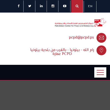
EN
pcpd@pcpd.ps
رام الله - بيتونيا - بالقرب من بلدية بيتونيا
عمارة PCPD