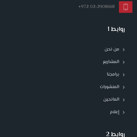
+972 02-2908668
روابط 1
من نحن
المشاريع
برامجنا
المنشورات
المانحين
إعلام
روابط 2