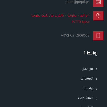
pcpd@pcpd.ps
رام الله - بيتونيا - بالقرب من بلدية بيتونيا
عمارة PCPD
+972 02-2908668
روابط 1
من نحن
المشاريع
برامجنا
المنشورات