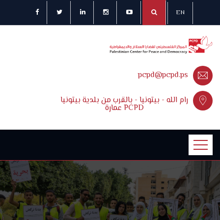
EN
pcpd@pcpd.ps
رام الله - بيتونيا - بالقرب من بلدية بيتونيا
عمارة PCPD