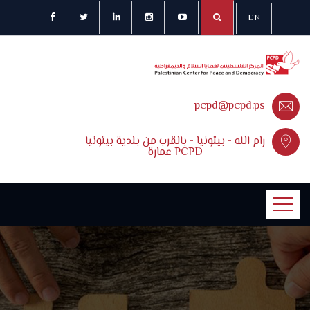
EN
pcpd@pcpd.ps
رام الله - بيتونيا - بالقرب من بلدية بيتونيا
عمارة PCPD