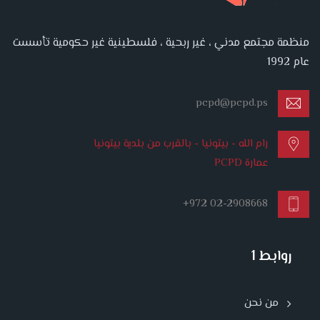
منظمة مجتمع مدني ، غير ربحية ، فلسطينية غير حكومية تأسست
عام 1992
pcpd@pcpd.ps
رام الله - بيتونيا - بالقرب من بلدية بيتونيا
عمارة PCPD
+972 02-2908668
روابط 1
من نحن