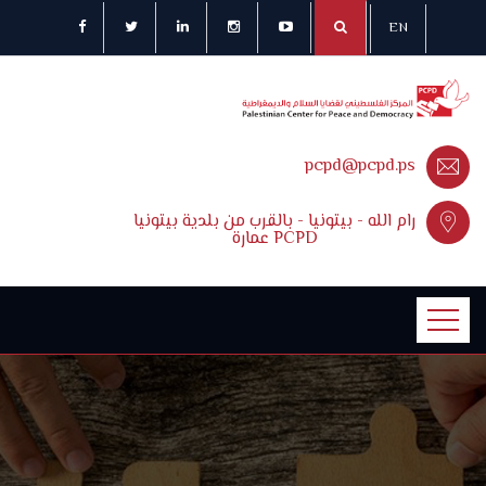
EN
pcpd@pcpd.ps
رام الله - بيتونيا - بالقرب من بلدية بيتونيا
عمارة PCPD