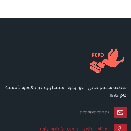
منظمة مجتمع مدني ، غير ربحية ، فلسطينية غير حكومية تأسست
عام 1992
pcpd@pcpd.ps
رام الله - بيتونيا - بالقرب من بلدية بيتونيا