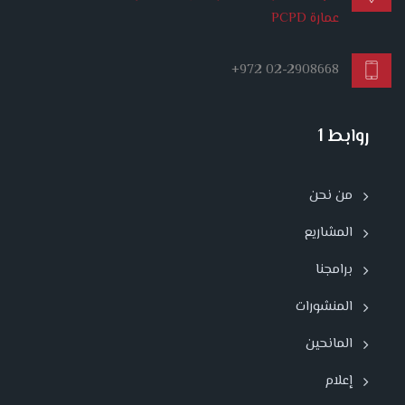
عمارة PCPD
+972 02-2908668
روابط 1
من نحن
المشاريع
برامجنا
المنشورات
المانحين
إعلام