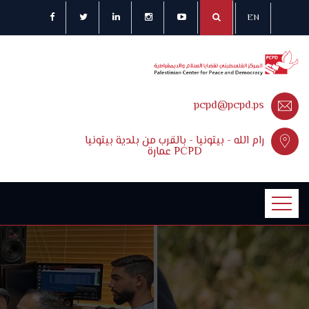
EN
pcpd@pcpd.ps
رام الله - بيتونيا - بالقرب من بلدية بيتونيا
عمارة PCPD