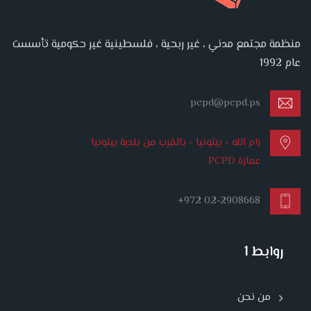
منظمة مجتمع مدني ، غير ربحية ، فلسطينية غير حكومية تأسست
عام 1992
pcpd@pcpd.ps
رام الله - بيتونيا - بالقرب من بلدية بيتونيا
عمارة PCPD
+972 02-2908668
روابط 1
من نحن