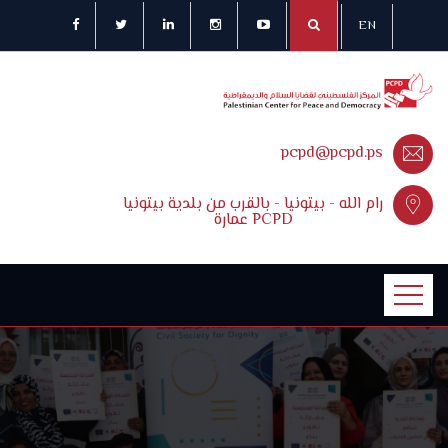
EN
pcpd@pcpd.ps
رام الله - بيتونيا - بالقرب من بلدية بيتونيا
عمارة PCPD