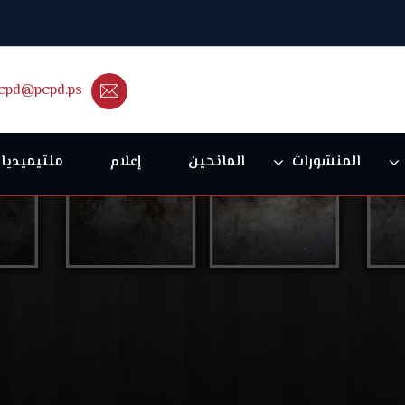
cpd@pcpd.ps
المنشورات
المانحين
إعلام
ملتيميديا