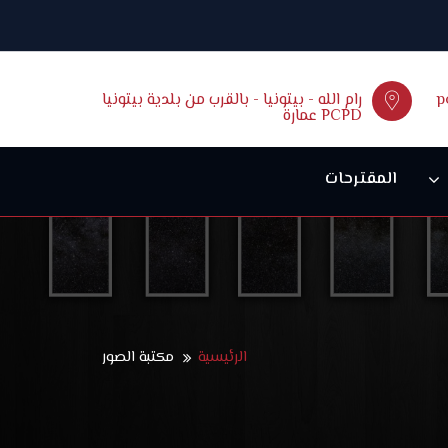
p
رام الله - بيتونيا - بالقرب من بلدية بيتونيا
عمارة PCPD
المقترحات
الرئيسية
مكتبة الصور