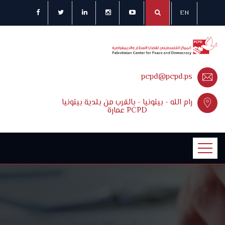
EN
pcpd@pcpd.ps
رام الله - بيتونيا - بالقرب من بلدية بيتونيا
عمارة PCPD